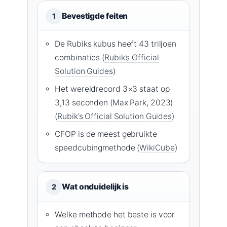
Bevestigde feiten
1
De Rubiks kubus heeft 43 triljoen
combinaties (
Rubik’s Official
Solution Guides
)
Het wereldrecord 3×3 staat op
3,13 seconden (Max Park, 2023)
(
Rubik’s Official Solution Guides
)
CFOP is de meest gebruikte
speedcubingmethode (
WikiCube
)
Wat onduidelijk is
2
Welke methode het beste is voor