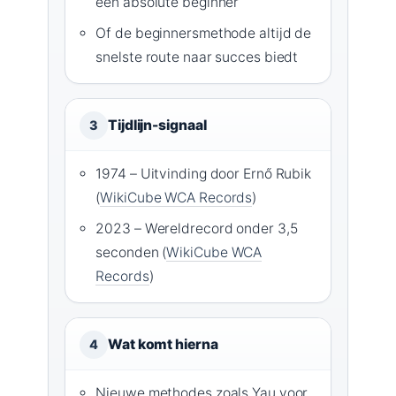
een absolute beginner
Of de beginnersmethode altijd de
snelste route naar succes biedt
Tijdlijn-signaal
3
1974 – Uitvinding door Ernő Rubik
(
WikiCube WCA Records
)
2023 – Wereldrecord onder 3,5
seconden (
WikiCube WCA
Records
)
Wat komt hierna
4
Nieuwe methodes zoals Yau voor