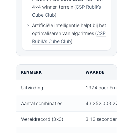
4×4 winnen terrein (
CSP Rubik’s
Cube Club
)
Artificiële intelligentie helpt bij het
optimaliseren van algoritmes (
CSP
Rubik’s Cube Club
)
KENMERK
WAARDE
Uitvinding
1974 door Ernő Rubik
Aantal combinaties
43.252.003.274.489
Wereldrecord (3×3)
3,13 seconden (Max P