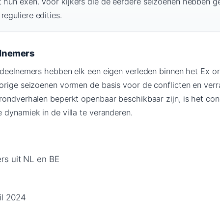
t hun exen. Voor kijkers die de eerdere seizoenen hebben g
reguliere edities.
elnemers
-deelnemers hebben elk een eigen verleden binnen het Ex o
orige seizoenen vormen de basis voor de conflicten en verra
rondverhalen beperkt openbaar beschikbaar zijn, is het co
 dynamiek in de villa te veranderen.
rs uit NL en BE
il 2024