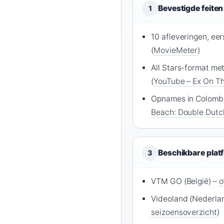
Bevestigde feiten
1
10 afleveringen, eer
(
MovieMeter
)
All Stars-format me
(
YouTube – Ex On T
Opnames in Colombi
Beach: Double Dutc
Beschikbare plat
3
VTM GO (België) –
o
Videoland (Nederlan
seizoensoverzicht
)