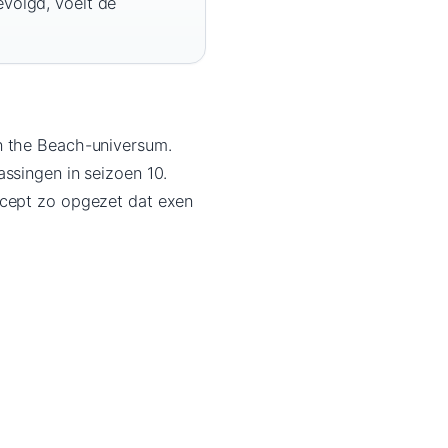
evolgd, voelt de
n the Beach-universum.
ssingen in seizoen 10.
ncept zo opgezet dat exen