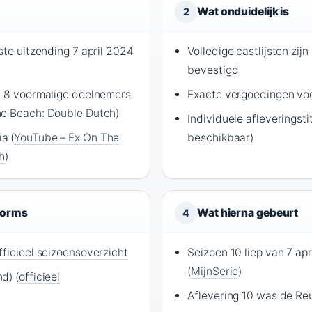
Wat onduidelijk is
2
ste uitzending 7 april 2024
Volledige castlijsten zij
bevestigd
t 8 voormalige deelnemers
Exacte vergoedingen vo
he Beach: Double Dutch
)
Individuele afleveringsti
a (
YouTube – Ex On The
beschikbaar)
h
)
forms
Wat hierna gebeurt
4
fficieel seizoensoverzicht
Seizoen 10 liep van 7 apr
(
MijnSerie
)
d) (
officieel
Aflevering 10 was de Reü