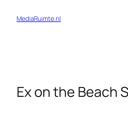
Skip
to
MediaRuimte.nl
content
Ex on the Beach S