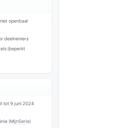
n niet openbaar
or deelnemers
tels (beperkt
il tot 9 juni 2024
nie (
MijnSerie
)