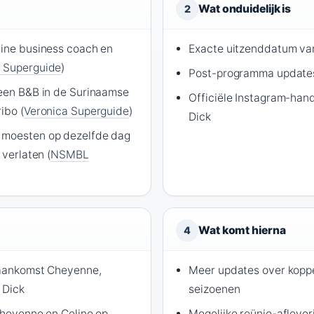
Wat onduidelijk is
2
line business coach en
Exacte uitzenddatum van
a Superguide
)
Post-programma updates
 een B&B in de Surinaamse
Officiële Instagram-han
ibo (
Veronica Superguide
)
Dick
 moesten op dezelfde dag
 verlaten (
NSMBL
Wat komt hierna
4
 aankomst Cheyenne,
Meer updates over koppe
 Dick
seizoenen
 Cheyenne en Celine op
Mogelijke reünie-afleve