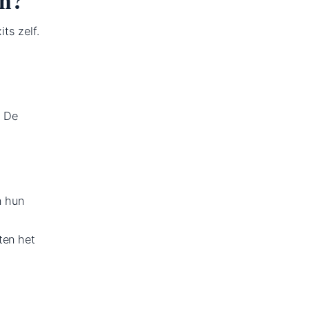
ts zelf.
. De
n hun
ten het