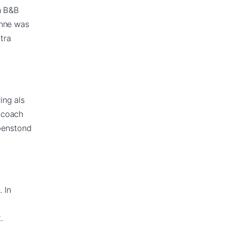
n B&B
enne was
tra
ing als
 coach
openstond
 In
.