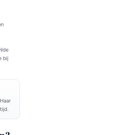
en
t
ilde
 bij
 Haar
ijd.
en?