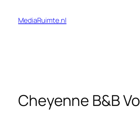
Skip
to
MediaRuimte.nl
content
Cheyenne B&B Vol 