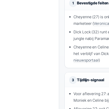
Bevestigde feiten
1
Cheyenne (27) is on
marketeer (
Veronic
Dick Lock (32) runt
jungle nabij Paramar
Cheyenne en Celine
het verblijf van Dick
nieuwsportaal
)
Tijdlijn-signaal
3
Voor aflevering 27:
Moniek en Celine bij
Aflevering 27: exit