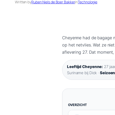
Written by
Ruben Niels de Boer Bakker
in
Technologie
Cheyenne had de bagage me
op het netvlies. Wat ze ni
aflevering 27. Dat moment, e
Leeftijd Cheyenne:
27 jaar
Suriname bij Dick ·
Seizoen
OVERZICHT