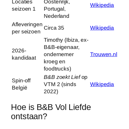
Locaties
Oostenrijk,
Wikipedia
seizoen 1
Portugal,
Nederland
Afleveringen
Circa 35
Wikipedia
per seizoen
Timothy (Ibiza, ex-
B&B-eigenaar,
2026-
ondernemer
Trouwen.nl
kandidaat
kroeg en
foodtrucks)
B&B zoekt Lief
op
Spin-off
VTM 2 (sinds
Wikipedia
België
2022)
Hoe is B&B Vol Liefde
ontstaan?