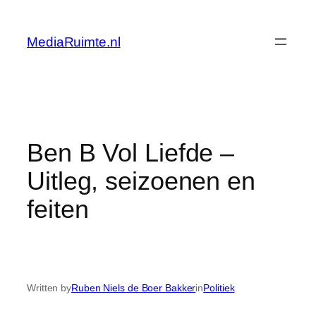
Skip
to
MediaRuimte.nl
content
Ben B Vol Liefde –
Uitleg, seizoenen en
feiten
Written by
Ruben Niels de Boer Bakker
in
Politiek