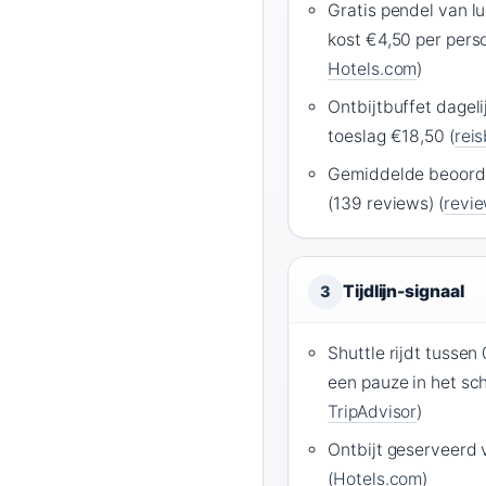
Gratis pendel van l
kost €4,50 per pers
Hotels.com
)
Ontbijtbuffet dageli
toeslag €18,50 (
rei
Gemiddelde beoordel
(139 reviews) (
revie
Tijdlijn-signaal
3
Shuttle rijdt tusse
een pauze in het sc
TripAdvisor
)
Ontbijt geserveerd 
(
Hotels.com
)