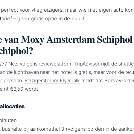
 perfect voor vliegreizigers, maar wie met eigen auto kom
arief – geen gratis optie in de buurt.
tle van Moxy Amsterdam Schiphol
chiphol?
24/7? Nee, volgens
reviewplatform TripAdvisor
rijdt de shuttl
van de luchthaven naar het hotel is gratis, maar voor de teru
er persoon.
Reizigersforum FlyerTalk
meldt dat Bonvoy-lede
e rit €3,50 wordt.
llocaties
minuten
 bushalte bij aankomsthal 3 (volgens borden in de aanko