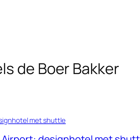
ls de Boer Bakker
irport: designhotel met shutt