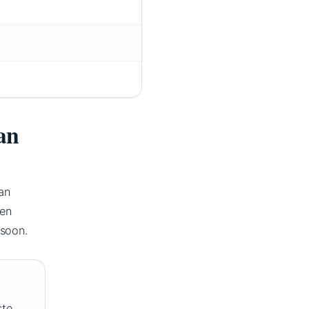
an
an
ten
rsoon.
ste