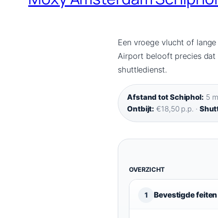
Een vroege vlucht of lange
Airport belooft precies da
shuttledienst.
Afstand tot Schiphol:
5 mi
Ontbijt:
€18,50 p.p. ·
Shutt
OVERZICHT
Bevestigde feiten
1