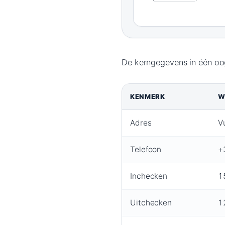
De kerngegevens in één oo
KENMERK
W
Kerngegevens
Adres
V
Moxy
Amsterdam
Telefoon
+
Schiphol
Airport
Inchecken
1
Uitchecken
1