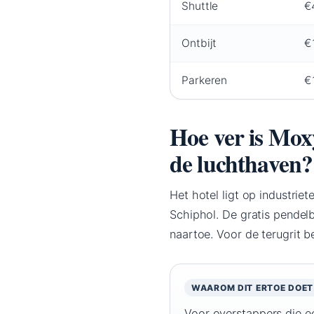
Shuttle
€
Ontbijt
€
Parkeren
€
Hoe ver is Mo
de luchthaven?
Het hotel ligt op industrie
Schiphol. De gratis pendelb
naartoe. Voor de terugrit 
WAAROM DIT ERTOE DOET
Voor overstappers die een