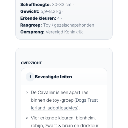
Schofthoogte:
30–33 cm ·
Gewicht:
5,9–8,2 kg ·
Erkende kleuren:
4 ·
Rasgroep:
Toy / gezelschapshonden ·
Oorsprong:
Verenigd Koninkrijk
OVERZICHT
Bevestigde feiten
1
De Cavalier is een apart ras
binnen de toy-groep (
Dogs Trust
Ierland, adoptieadvies
).
Vier erkende kleuren: blenheim,
robijn, zwart & bruin en driekleur