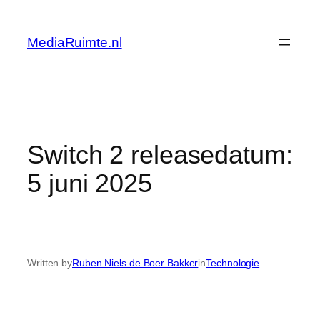
Skip
to
MediaRuimte.nl
content
Switch 2 releasedatum:
5 juni 2025
Written by
Ruben Niels de Boer Bakker
in
Technologie