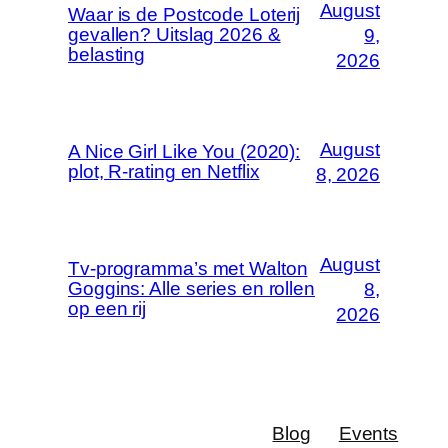
August
Waar is de Postcode Loterij
gevallen? Uitslag 2026 &
9,
belasting
2026
August
A Nice Girl Like You (2020):
plot, R-rating en Netflix
8, 2026
August
Tv-programma’s met Walton
Goggins: Alle series en rollen
8,
op een rij
2026
Blog
Events