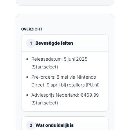
OVERZICHT
Bevestigde feiten
1
Releasedatum: 5 juni 2025
(
Startselect
)
Pre-orders: 8 mei via Nintendo
Direct, 9 april bij retailers (
PU.nl
)
Adviesprijs Nederland: €469,99
(
Startselect
)
Wat onduidelijk is
2