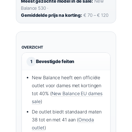
Meest gezochte model in de sale:
New
Balance 530 ·
Gemiddelde prijs na korting:
€ 70 – € 120
OVERZICHT
Bevestigde feiten
1
New Balance heeft een officiële
outlet voor dames met kortingen
tot 40% (
New Balance EU dames
sale
)
De outlet biedt standaard maten
38 tot en met 41 aan (
Omoda
outlet
)