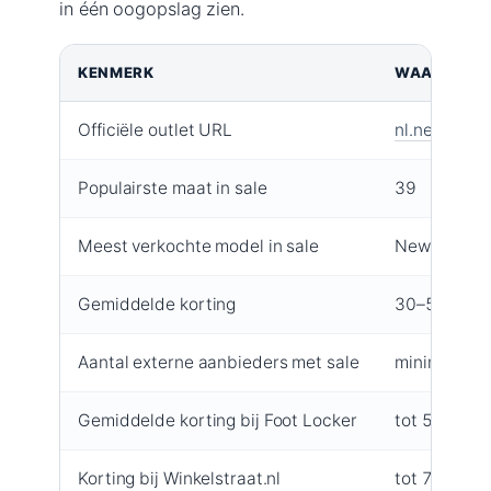
in één oogopslag zien.
KENMERK
WAARDE
Officiële outlet URL
nl.newbalan
Populairste maat in sale
39
Meest verkochte model in sale
New Balanc
Gemiddelde korting
30–50%
Aantal externe aanbieders met sale
minimaal 3 g
Gemiddelde korting bij Foot Locker
tot 50% (
Fo
Korting bij Winkelstraat.nl
tot 70% (
Win