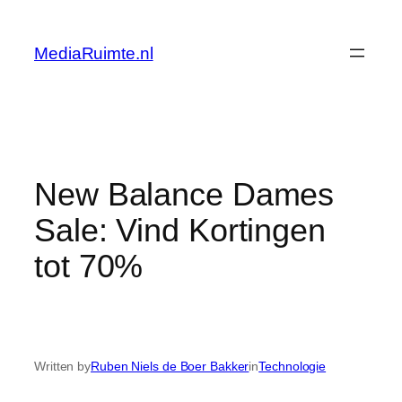
Skip
to
MediaRuimte.nl
content
New Balance Dames
Sale: Vind Kortingen
tot 70%
Written by
Ruben Niels de Boer Bakker
in
Technologie