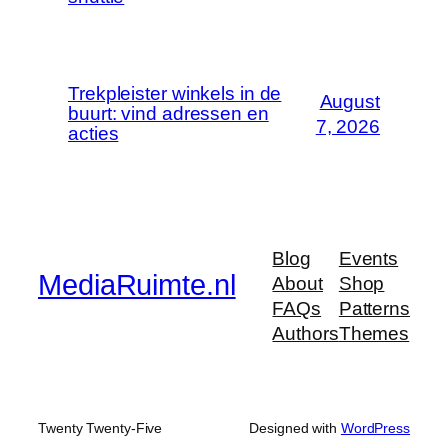
Trekpleister winkels in de
August
buurt: vind adressen en
7, 2026
acties
Blog
Events
MediaRuimte.nl
About
Shop
FAQs
Patterns
Authors
Themes
Twenty Twenty-Five
Designed with
WordPress