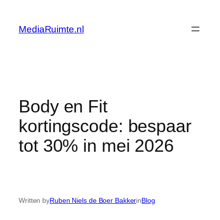
Skip
to
MediaRuimte.nl
content
Body en Fit
kortingscode: bespaar
tot 30% in mei 2026
Written by
Ruben Niels de Boer Bakker
in
Blog