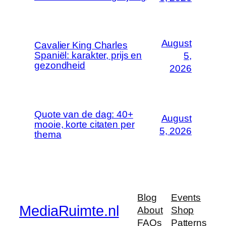
August
Cavalier King Charles
Spaniël: karakter, prijs en
5,
gezondheid
2026
Quote van de dag: 40+
August
mooie, korte citaten per
5, 2026
thema
Blog
Events
MediaRuimte.nl
About
Shop
FAQs
Patterns