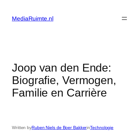
Skip
to
MediaRuimte.nl
content
Joop van den Ende:
Biografie, Vermogen,
Familie en Carrière
Written by
Ruben Niels de Boer Bakker
in
Technologie