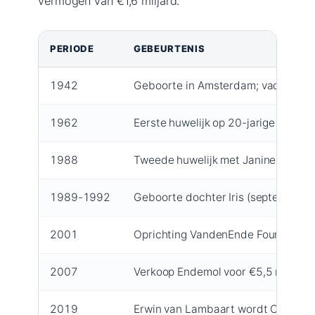
vermogen van €1,6 miljard.
PERIODE
GEBEURTENIS
1942
Geboorte in Amsterdam; vader Ton
1962
Eerste huwelijk op 20-jarige leeftij
1988
Tweede huwelijk met Janine Klijberg;
1989-1992
Geboorte dochter Iris (september 
2001
Oprichting VandenEnde Foundation di
2007
Verkoop Endemol voor €5,5 miljard 
2019
Erwin van Lambaart wordt CEO van 