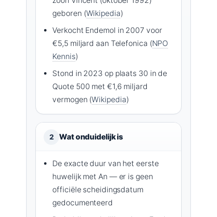
zoon Vincent (oktober 1992)
geboren (
Wikipedia
)
Verkocht Endemol in 2007 voor
€5,5 miljard aan Telefonica (
NPO
Kennis
)
Stond in 2023 op plaats 30 in de
Quote 500 met €1,6 miljard
vermogen (
Wikipedia
)
Wat onduidelijk is
2
De exacte duur van het eerste
huwelijk met An — er is geen
officiële scheidingsdatum
gedocumenteerd