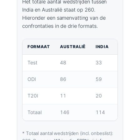
Het totale aantal wedstrijden tussen
India en Australië staat op 260.
Hieronder een samenvatting van de
confrontaties in de drie formats.
FORMAAT
AUSTRALIË
INDIA
GELIJKS
Test
48
33
10
ODI
86
59
4
T20I
11
20
0
Totaal
146
114
14
* Totaal aantal wedstrijden (incl. onbeslist):