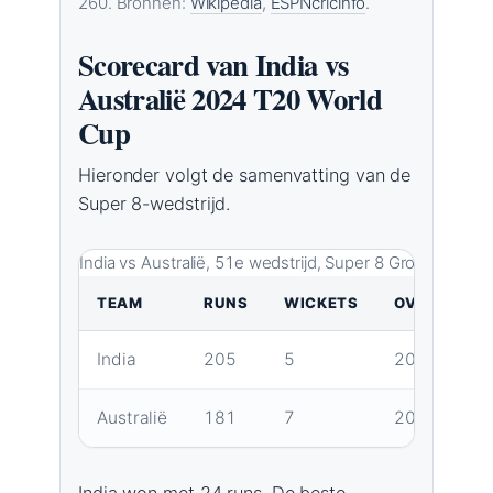
260. Bronnen:
Wikipedia
,
ESPNcricinfo
.
Scorecard van India vs
Australië 2024 T20 World
Cup
Hieronder volgt de samenvatting van de
Super 8-wedstrijd.
India vs Australië, 51e wedstrijd, Super 8 Groep 1, 24 j
TEAM
RUNS
WICKETS
OVERS
India
205
5
20
1
Australië
181
7
20
9