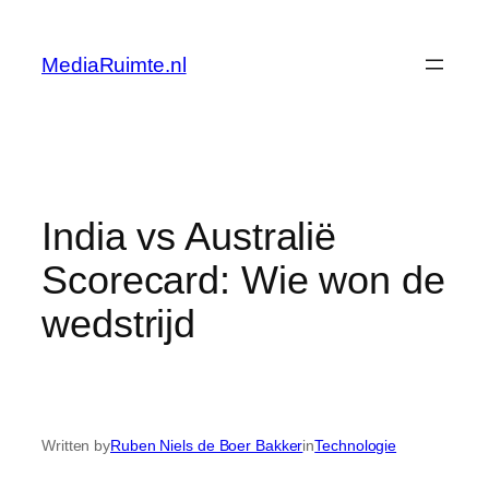
Skip
to
MediaRuimte.nl
content
India vs Australië
Scorecard: Wie won de
wedstrijd
Written by
Ruben Niels de Boer Bakker
in
Technologie