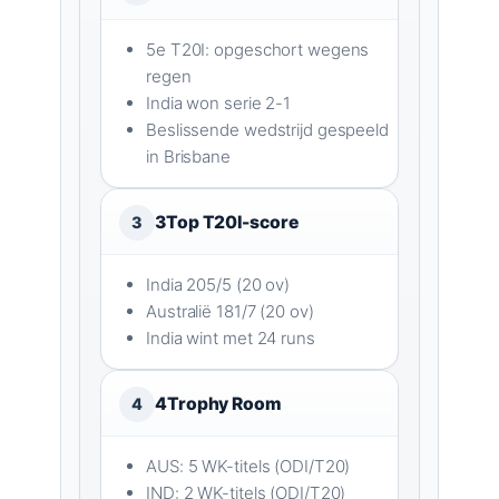
5e T20I: opgeschort wegens
regen
India won serie 2-1
Beslissende wedstrijd gespeeld
in Brisbane
3
Top T20I-score
3
India 205/5 (20 ov)
Australië 181/7 (20 ov)
India wint met 24 runs
4
Trophy Room
4
AUS: 5 WK-titels (ODI/T20)
IND: 2 WK-titels (ODI/T20)