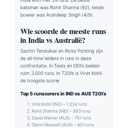
India won met 24 runs. De beste
batsman was Rohit Sharma (92), beste
bowler was Arshdeep Singh (4/9).
Wie scoorde de meeste runs
in India vs Australië?
Sachin Tendulkar en Ricky Ponting zijn
de all-time leiders in runs in deze
confrontatie. In Tests en ODI’s beiden
ruim 3.000 runs. In T20I’s is Virat Kohli
de hoogste scorer.
Top 5 runscorers in IND vs AUS T20I’s
Virat Kohli (IND) – 1.234 runs
Rohit Sharma (IND) – 893 runs
David Warner (AUS) – 761 runs
Glenn Maxwell (AUS) – 401 runs