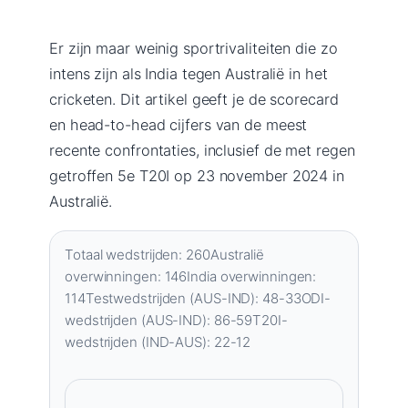
Er zijn maar weinig sportrivaliteiten die zo
intens zijn als India tegen Australië in het
cricketen. Dit artikel geeft je de scorecard
en head-to-head cijfers van de meest
recente confrontaties, inclusief de met regen
getroffen 5e T20I op 23 november 2024 in
Australië.
Totaal wedstrijden:
260
Australië
overwinningen:
146
India overwinningen:
114
Testwedstrijden (AUS-IND):
48-33
ODI-
wedstrijden (AUS-IND):
86-59
T20I-
wedstrijden (IND-AUS):
22-12