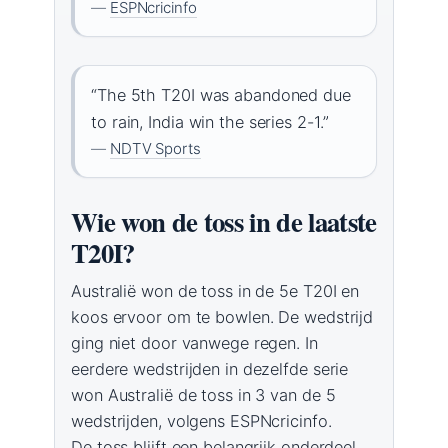
—
ESPNcricinfo
“The 5th T20I was abandoned due
to rain, India win the series 2-1.”
—
NDTV Sports
Wie won de toss in de laatste
T20I?
Australië won de toss in de 5e T20I en
koos ervoor om te bowlen. De wedstrijd
ging niet door vanwege regen. In
eerdere wedstrijden in dezelfde serie
won Australië de toss in 3 van de 5
wedstrijden, volgens ESPNcricinfo.
De toss blijft een belangrijk onderdeel