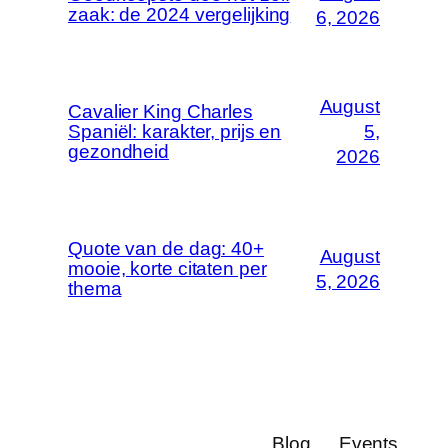
zaak: de 2024 vergelijking
6, 2026
August
Cavalier King Charles
Spaniël: karakter, prijs en
5,
gezondheid
2026
Quote van de dag: 40+
August
mooie, korte citaten per
5, 2026
thema
Blog
Events