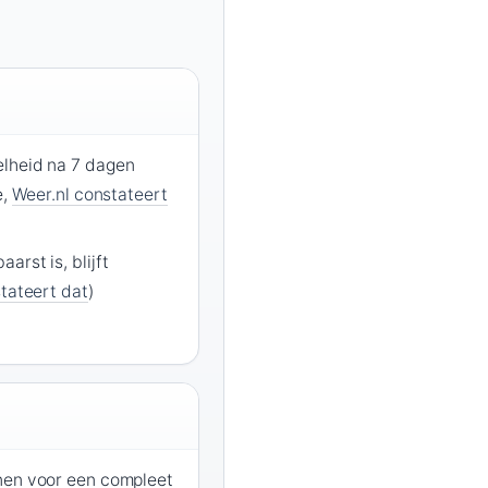
lheid na 7 dagen
e,
Weer.nl constateert
rst is, blijft
tateert dat
)
nen voor een compleet