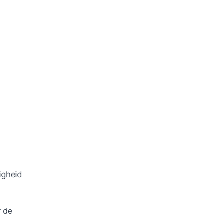
igheid
r de