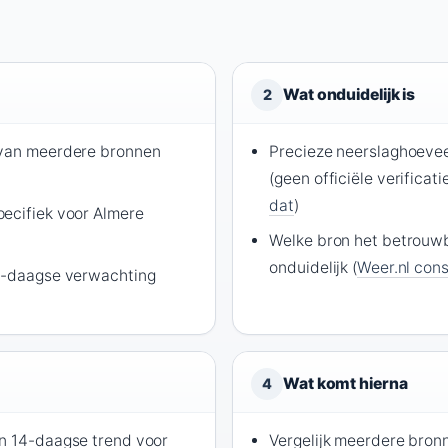
Wat onduidelijk is
2
 van meerdere bronnen
Precieze neerslaghoevee
(geen officiële verificati
dat
)
ecifiek voor Almere
Welke bron het betrouwbaa
onduidelijk (
Weer.nl cons
14-daagse verwachting
Wat komt hierna
4
n 14-daagse trend voor
Vergelijk meerdere bron