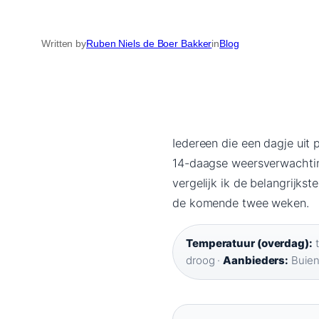
Written by
Ruben Niels de Boer Bakker
in
Blog
Iedereen die een dagje uit
14-daagse weersverwachting 
vergelijk ik de belangrijks
de komende twee weken.
Temperatuur (overdag):
t
droog ·
Aanbieders:
Buien