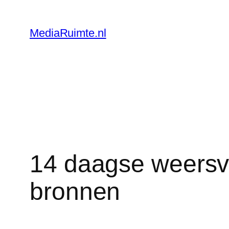
Skip
to
MediaRuimte.nl
content
14 daagse weersve
bronnen