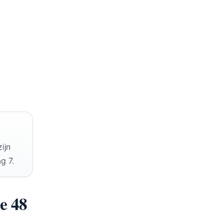
ijn
g 7.
e 48