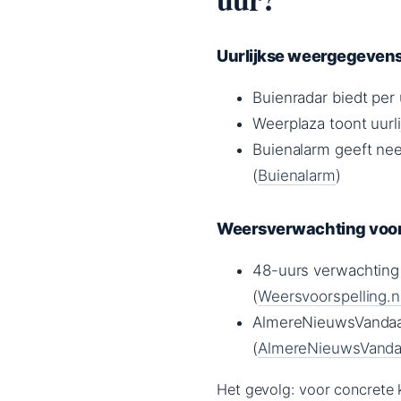
Uurlijkse weergegeven
Buienradar biedt per
Weerplaza toont uurl
Buienalarm geeft ne
(
Buienalarm
)
Weersverwachting voor
48-uurs verwachting 
(
Weersvoorspelling.n
AlmereNieuwsVandaag
(
AlmereNieuwsVand
Het gevolg: voor concrete 