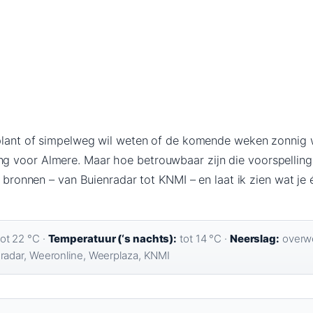
 plant of simpelweg wil weten of de komende weken zonnig w
voor Almere. Maar hoe betrouwbaar zijn die voorspellingen 
te bronnen – van Buienradar tot KNMI – en laat ik zien wat j
ot 22 °C ·
Temperatuur (‘s nachts):
tot 14 °C ·
Neerslag:
overw
radar, Weeronline, Weerplaza, KNMI