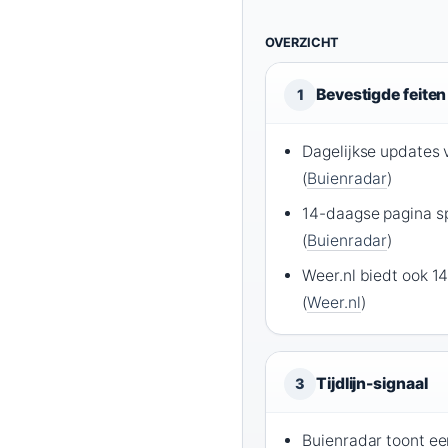
OVERZICHT
Bevestigde feiten
1
Dagelijkse updates
(
Buienradar
)
14-daagse pagina sp
(
Buienradar
)
Weer.nl biedt ook 
(
Weer.nl
)
Tijdlijn-signaal
3
Buienradar toont ee