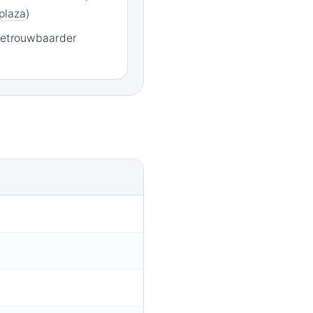
plaza
)
 betrouwbaarder