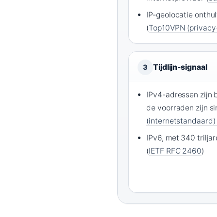
IP-geolocatie onthul
(
Top10VPN (privacy
Tijdlijn-signaal
3
IPv4-adressen zijn b
de voorraden zijn si
(internetstandaard)
IPv6, met 340 trilja
(
IETF RFC 2460
)