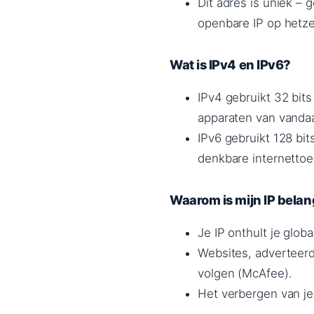
Dit adres is uniek –
openbare IP op hetz
Wat is IPv4 en IPv6?
IPv4 gebruikt 32 bits
apparaten van vanda
IPv6 gebruikt 128 bi
denkbare internettoe
Waarom is mijn IP belan
Je IP onthult je glob
Websites, adverteerd
volgen (McAfee).
Het verbergen van je