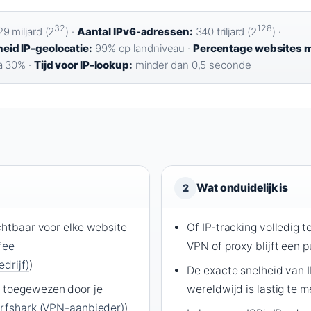
32
128
9 miljard (2
) ·
Aantal IPv6-adressen:
340 triljard (2
) ·
id IP-geolocatie:
99% op landniveau ·
Percentage websites 
a 30% ·
Tijd voor IP-lookup:
minder dan 0,5 seconde
Wat onduidelijk is
2
ichtbaar voor elke website
Of IP-tracking volledig t
fee
VPN of proxy blijft een 
drijf)
)
De exacte snelheid van 
 toegewezen door je
wereldwijd is lastig te 
rfshark (VPN-aanbieder)
)