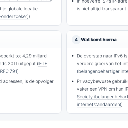
In hoeverre ISP’s IP-adr
t je globale locatie
is niet altijd transparant
-onderzoeker)
)
Wat komt hierna
4
eperkt tot 4,29 miljard –
De overstap naar IPv6 is
nds 2011 uitgeput (
IETF
verdere groei van het int
 RFC 791
)
(belangenbehartiger int
rd adressen, is de opvolger
Privacybewuste gebruik
vaker een VPN om hun IP
Society (belangenbehart
internetstandaarden)
)