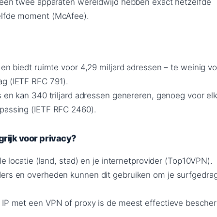
 geen twee apparaten wereldwijd hebben exact hetzelfde
elfde moment (McAfee).
 en biedt ruimte voor 4,29 miljard adressen – te weinig vo
ag (IETF RFC 791).
ts en kan 340 triljard adressen genereren, genoeg voor el
passing (IETF RFC 2460).
grijk voor privacy?
ale locatie (land, stad) en je internetprovider (Top10VPN).
ers en overheden kunnen dit gebruiken om je surfgedrag
 IP met een VPN of proxy is de meest effectieve besche