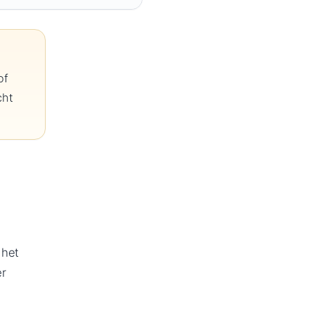
of
cht
 het
er