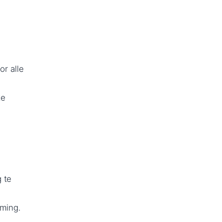
or alle
ke
 te
rming.