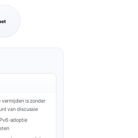
met
e vermijden is zonder
punt van discussie
IPv6-adoptie
meten