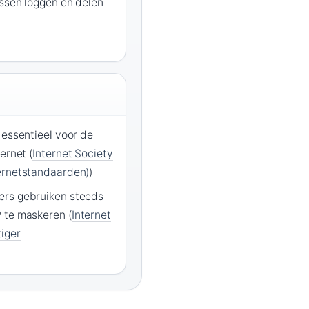
essen loggen en delen
 essentieel voor de
ernet (
Internet Society
ernetstandaarden)
)
ers gebruiken steeds
 te maskeren (
Internet
iger