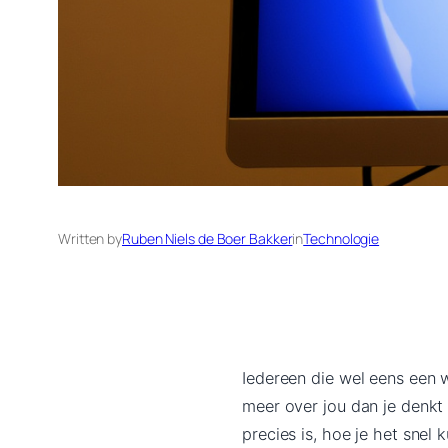
Written by
Ruben Niels de Boer Bakker
in
Technologie
Iedereen die wel eens een w
meer over jou dan je denkt –
precies is, hoe je het snel 