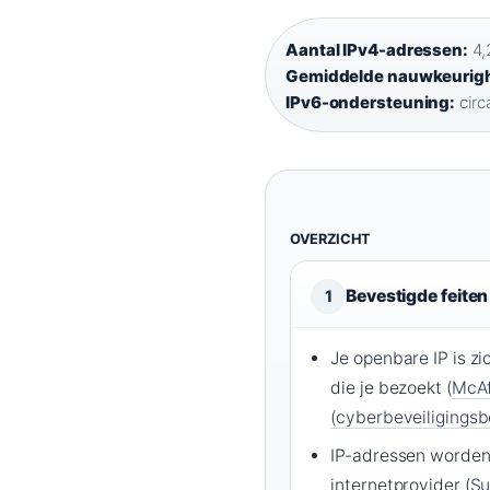
Aantal IPv4-adressen:
4,2
Gemiddelde nauwkeurighe
IPv6-ondersteuning:
circ
OVERZICHT
Bevestigde feiten
1
Je openbare IP is z
die je bezoekt (
McA
(cyberbeveiligingsbe
IP-adressen worden
internetprovider (
Su