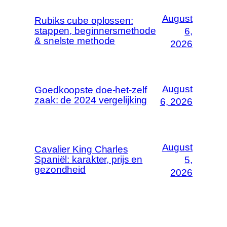
August
Rubiks cube oplossen:
stappen, beginnersmethode
6,
& snelste methode
2026
August
Goedkoopste doe-het-zelf
zaak: de 2024 vergelijking
6, 2026
August
Cavalier King Charles
Spaniël: karakter, prijs en
5,
gezondheid
2026