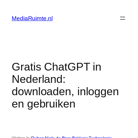
Skip
to
MediaRuimte.nl
content
Gratis ChatGPT in
Nederland:
downloaden, inloggen
en gebruiken
Written by
Ruben Niels de Boer Bakker
in
Technologie