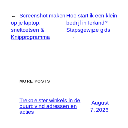
←
Screenshot maken
Hoe start ik een klein
op je laptop:
bedrijf in Ierland?
sneltoetsen &
Stapsgewijze gids
Knipprogramma
→
MORE POSTS
Trekpleister winkels in de
August
buurt: vind adressen en
7, 2026
acties