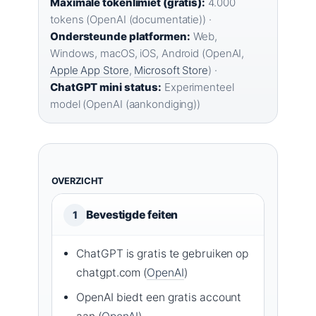
Maximale tokenlimiet (gratis):
4.000
tokens (OpenAI (documentatie)) ·
Ondersteunde platformen:
Web,
Windows, macOS, iOS, Android (OpenAI,
Apple App Store
,
Microsoft Store
) ·
ChatGPT mini status:
Experimenteel
model (OpenAI (aankondiging))
OVERZICHT
Bevestigde feiten
1
ChatGPT is gratis te gebruiken op
chatgpt.com (
OpenAI
)
OpenAI biedt een gratis account