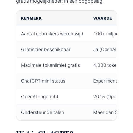
gratis mogelijkheden in één oogopslag.
KENMERK
WAARDE
Aantal gebruikers wereldwijd
100+ miljoen (Ope
Gratis tier beschikbaar
Ja (OpenAI)
Maximale tokenlimiet gratis
4.000 tokens (Ope
ChatGPT mini status
Experimenteel mod
OpenAI opgericht
2015 (OpenAI)
Ondersteunde talen
Meer dan 50, incl