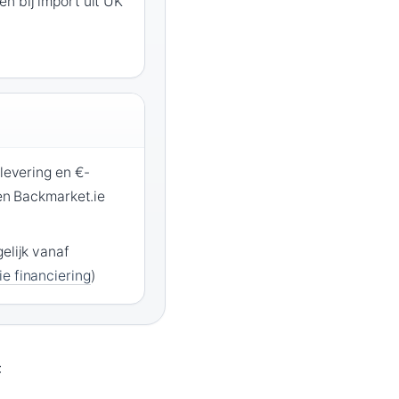
n bij import uit UK
 levering en €-
 en Backmarket.ie
elijk vanaf
.ie financiering
)
: