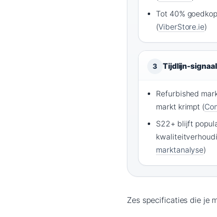
Tot 40% goedkope
(
ViberStore.ie
)
Tijdlijn-signaal
3
Refurbished markt
markt krimpt (
Com
S22+ blijft popula
kwaliteitverhoudi
marktanalyse
)
Zes specificaties die je