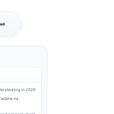
aad
dersteuning in 2026
radatie na