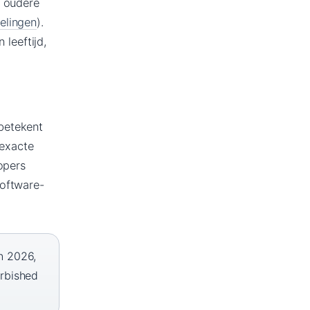
r oudere
elingen
).
leeftijd,
betekent
 exacte
opers
software-
n 2026,
urbished