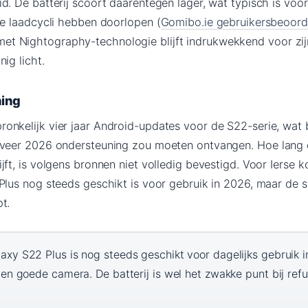
d. De batterij scoort daarentegen lager, wat typisch is voo
re laadcycli hebben doorlopen (
Gomibo.ie gebruikersbeoord
 Nightography-technologie blijft indrukwekkend voor zijn 
ig licht.
ning
onkelijk vier jaar Android-updates voor de S22-serie, wat 
eveer 2026 ondersteuning zou moeten ontvangen. Hoe lang
jft, is volgens bronnen niet volledig bevestigd. Voor Ierse k
Plus nog steeds geschikt is voor gebruik in 2026, maar de 
t.
xy S22 Plus is nog steeds geschikt voor dagelijks gebruik i
en goede camera. De batterij is wel het zwakke punt bij ref