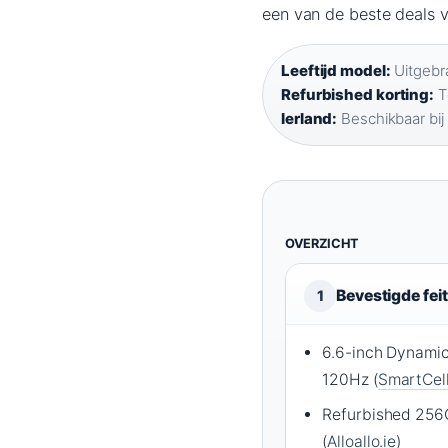
een van de beste deals 
Leeftijd model:
Uitgebra
Refurbished korting:
T
Ierland:
Beschikbaar bij 
OVERZICHT
Bevestigde fei
1
6.6-inch Dynami
120Hz (
SmartCel
Refurbished 256
(
Alloallo.ie
)