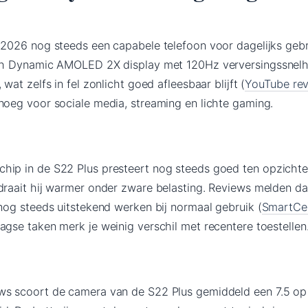
 2026 nog steeds een capabele telefoon voor dagelijks gebr
nch Dynamic AMOLED 2X display met 120Hz verversingssnelh
wat zelfs in fel zonlicht goed afleesbaar blijft (
YouTube re
noeg voor sociale media, streaming en lichte gaming.
hip in de S22 Plus presteert nog steeds goed ten opzichte
draait hij warmer onder zware belasting. Reviews melden da
 nog steeds uitstekend werken bij normaal gebruik (
SmartCel
aagse taken merk je weinig verschil met recentere toestellen
ws scoort de camera van de S22 Plus gemiddeld een 7.5 op 1