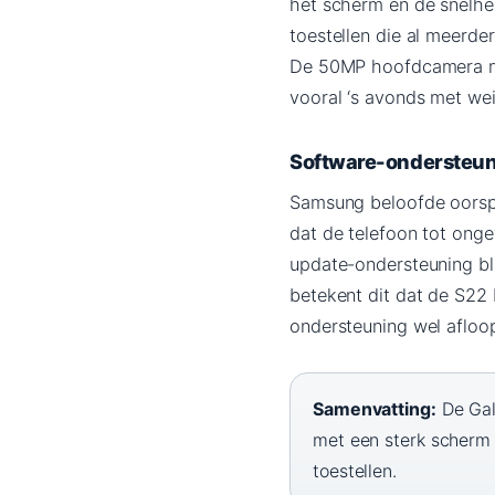
het scherm en de snelhei
toestellen die al meerde
De 50MP hoofdcamera met
vooral ‘s avonds met wein
Software-ondersteu
Samsung beloofde oorspr
dat de telefoon tot ong
update-ondersteuning bli
betekent dit dat de S22 
ondersteuning wel afloop
Samenvatting:
De Gala
met een sterk scherm 
toestellen.