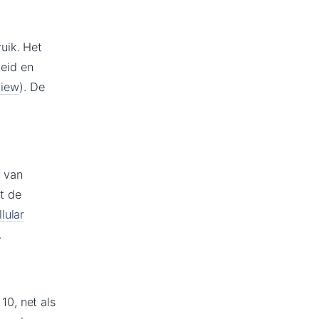
uik. Het
eid en
view
). De
 van
t de
lular
.
0, net als