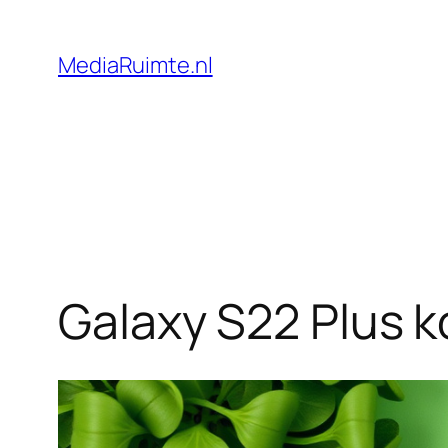
Skip
to
MediaRuimte.nl
content
Galaxy S22 Plus k