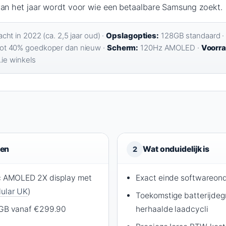
van het jaar wordt voor wie een betaalbare Samsung zoekt.
cht in 2022 (ca. 2,5 jaar oud) ·
Opslagopties:
128GB standaard ·
ot 40% goedkoper dan nieuw ·
Scherm:
120Hz AMOLED ·
Voorr
.ie winkels
ten
Wat onduidelijk is
2
c AMOLED 2X display met
Exact einde softwareon
lular UK
)
Toekomstige batterijdeg
GB vanaf €299.90
herhaalde laadcycli