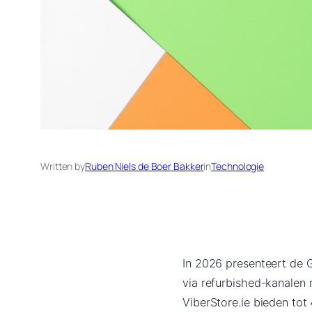
Written by
Ruben Niels de Boer Bakker
in
Technologie
In 2026 presenteert de G
via refurbished-kanalen n
ViberStore.ie bieden to