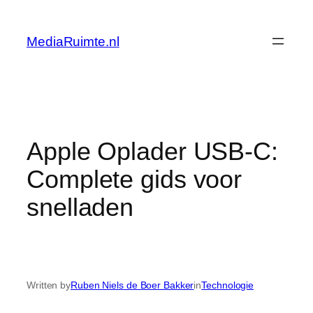
Skip
to
MediaRuimte.nl
content
Apple Oplader USB-C:
Complete gids voor
snelladen
Written by
Ruben Niels de Boer Bakker
in
Technologie