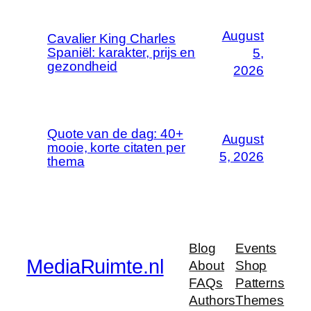
August
Cavalier King Charles
Spaniël: karakter, prijs en
5,
gezondheid
2026
Quote van de dag: 40+
August
mooie, korte citaten per
5, 2026
thema
Blog
Events
MediaRuimte.nl
About
Shop
FAQs
Patterns
Authors
Themes