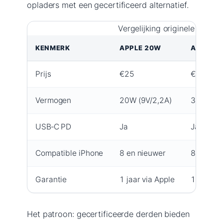
opladers met een gecertificeerd alternatief.
Vergelijking originele en alt
KENMERK
APPLE 20W
APPLE 
Prijs
€25
€45
Vermogen
20W (9V/2,2A)
30W
USB‑C PD
Ja
Ja
Compatible iPhone
8 en nieuwer
8 en nie
Garantie
1 jaar via Apple
1 jaar vi
Het patroon: gecertificeerde derden bieden