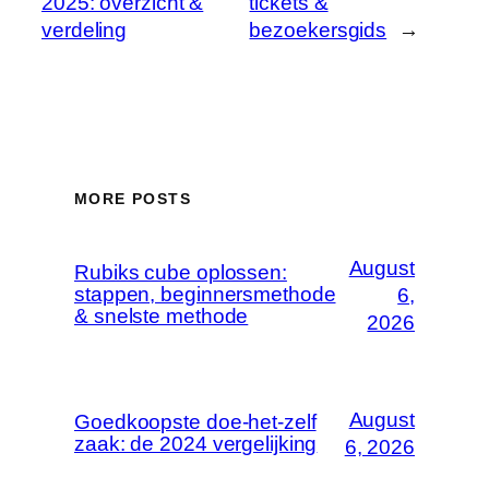
2025: overzicht &
tickets &
verdeling
bezoekersgids
→
MORE POSTS
August
Rubiks cube oplossen:
stappen, beginnersmethode
6,
& snelste methode
2026
August
Goedkoopste doe-het-zelf
zaak: de 2024 vergelijking
6, 2026