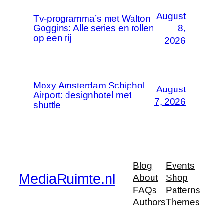
August
Tv-programma’s met Walton
Goggins: Alle series en rollen
8,
op een rij
2026
Moxy Amsterdam Schiphol
August
Airport: designhotel met
7, 2026
shuttle
Blog
Events
MediaRuimte.nl
About
Shop
FAQs
Patterns
Authors
Themes