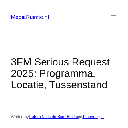
Skip
to
MediaRuimte.nl
content
3FM Serious Request
2025: Programma,
Locatie, Tussenstand
Written by
Ruben Niels de Boer Bakker
in
Technologie