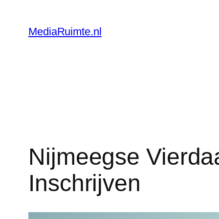
Skip
to
MediaRuimte.nl
content
Nijmeegse Vierda
Inschrijven