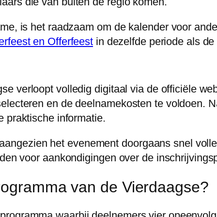
aars die van buiten de regio komen.
name, is het raadzaam om de kalender voor and
rfeest en Offerfeest
in dezelfde periode als de
 verloopt volledig digitaal via de officiële w
electeren en de deelnamekosten te voldoen. Na
 praktische informatie.
en, aangezien het evenement doorgaans snel volle
uden voor aankondigingen over de inschrijvings
 programma van de Vierdaagse?
 programma waarbij deelnemers vier opeenvol