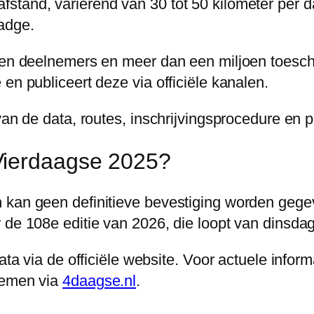
tand, variërend van 30 tot 50 kilometer per da
adge.
nden deelnemers en meer dan een miljoen toesc
en publiceert deze via officiële kanalen.
van de data, routes, inschrijvingsprocedure en 
Vierdaagse 2025?
 kan geen definitieve bevestiging worden gege
de 108e editie van 2026, die loopt van dinsdag 
ata via de officiële website. Voor actuele infor
nemen via
4daagse.nl
.