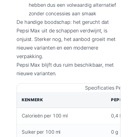
hebben dus een volwaardig alternatief
zonder concessies aan smaak
De handige boodschap: het gerucht dat
Pepsi Max uit de schappen verdwijnt, is
onjuist. Sterker nog, het aanbod groeit met
nieuwe varianten en een modernere
verpakking.
Pepsi Max blijft dus ruim beschikbaar, met
nieuwe varianten.
Specificaties Pepsi Ma
KENMERK
PEPSI MAX
Calorieën per 100 ml
0,4 kcal
Suiker per 100 ml
0 g