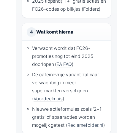
2025 (lopend): 1+1 gratis acties en
FC26-codes op blikjes (Folderz)
Wat komt hierna
4
Verwacht wordt dat FC26-
promoties nog tot eind 2025
doorlopen (
EA FAQ
)
De cafeïnevrije variant zal naar
verwachting in meer
supermarkten verschijnen
(
Voordeelmuis
)
Nieuwe actieformules zoals ‘2+1
gratis’ of spaaracties worden
mogelijk getest (
Reclamefolder.nl
)