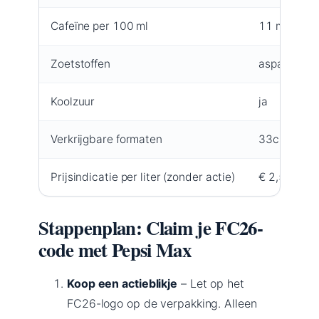
Cafeïne per 100 ml
11 mg
Zoetstoffen
aspartaam,
Koolzuur
ja
Verkrijgbare formaten
33cl blik, 1,
Prijsindicatie per liter (zonder actie)
€ 2,50 – € 
Stappenplan: Claim je FC26-
code met Pepsi Max
Koop een actieblikje
– Let op het
FC26-logo op de verpakking. Alleen