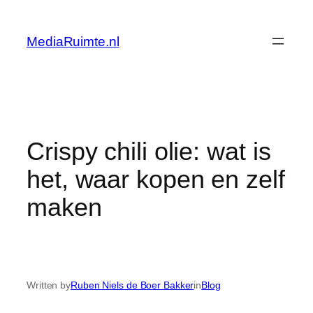
Skip
to
MediaRuimte.nl
content
Crispy chili olie: wat is
het, waar kopen en zelf
maken
Written by
Ruben Niels de Boer Bakker
in
Blog