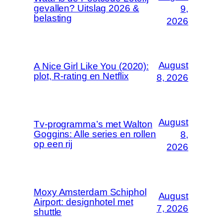
gevallen? Uitslag 2026 &
9,
belasting
2026
August
A Nice Girl Like You (2020):
plot, R-rating en Netflix
8, 2026
August
Tv-programma’s met Walton
Goggins: Alle series en rollen
8,
op een rij
2026
Moxy Amsterdam Schiphol
August
Airport: designhotel met
7, 2026
shuttle