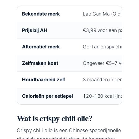
Bekendste merk
Lao Gan Ma (Old Mother),
Prijs bij AH
€3,99 voor een pot van 2
Alternatief merk
Go-Tan crispy chilli oil, €
Zelfmaken kost
Ongeveer €5–7 voor ingr
Houdbaarheid zelf
3 maanden in een luchtdi
Calorieën per eetlepel
120-130 kcal (indicatie)
Wat is crispy chili olie?
Crispy chili olie is een Chinese specerijenolie
die zich onderscheidt door de knapperige