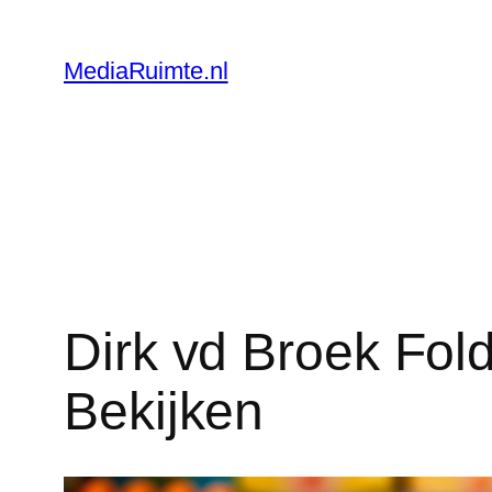
Skip
to
MediaRuimte.nl
content
Dirk vd Broek Fol
Bekijken