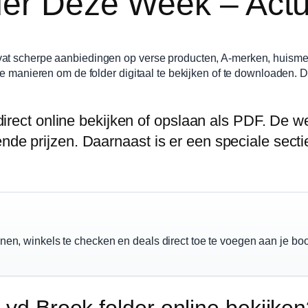
der Deze Week – Act
at scherpe aanbiedingen op verse producten, A-merken, huismerk
de manieren om de folder digitaal te bekijken of te downloaden. D
r direct online bekijken of opslaan als PDF. De 
ende prijzen. Daarnaast is er een speciale sect
nnen, winkels te checken en deals direct toe te voegen aan je b
 vd Broek folder online bekijke