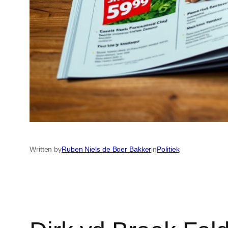
Written by
Ruben Niels de Boer Bakker
in
Politiek