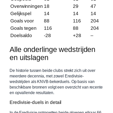
Overwinningen
18
29
47
Gelijkspel
14
14
14
Goals voor
88
116
204
Goals tegen
116
88
204
Doelsaldo
-28
+28
–
Alle onderlinge wedstrijden
en uitslagen
De historie tussen beide clubs strekt zich uit over
meerdere decennia, met zowel Eredivisie-
wedstrijden als KNVB-bekerduels. Op basis van
beschikbare bronnen volgt een overzicht van recente
en opvallende resultaten.
Eredivisie-duels in detail
In de Eredivisie ontmoetten beide ploegen elkaar 66