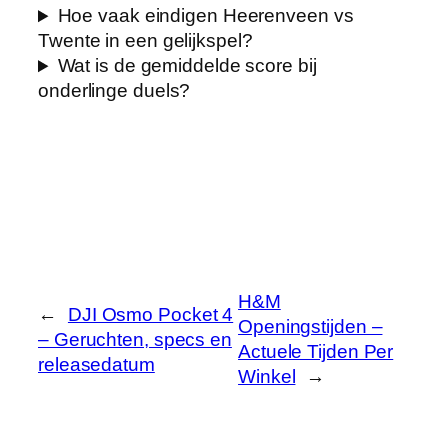
Hoe vaak eindigen Heerenveen vs
Twente in een gelijkspel?
Wat is de gemiddelde score bij
onderlinge duels?
H&M
←
DJI Osmo Pocket 4
Openingstijden –
– Geruchten, specs en
Actuele Tijden Per
releasedatum
Winkel
→