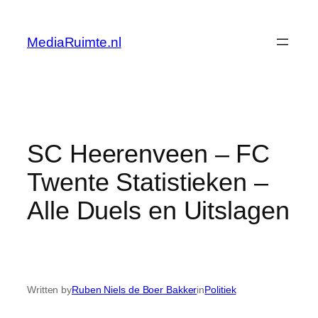
Skip
to
MediaRuimte.nl
content
SC Heerenveen – FC
Twente Statistieken –
Alle Duels en Uitslagen
Written by
Ruben Niels de Boer Bakker
in
Politiek