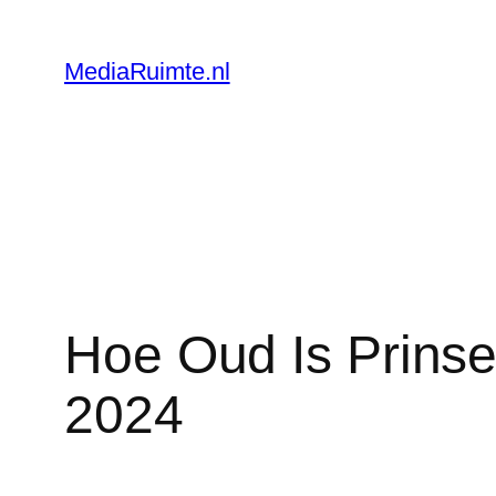
Skip
to
MediaRuimte.nl
content
Hoe Oud Is Prinse
2024