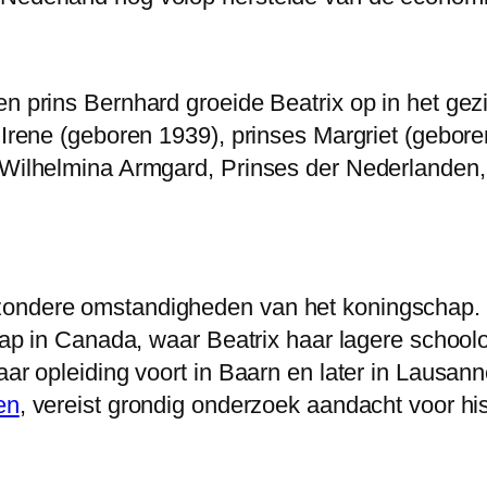
en prins Bernhard groeide Beatrix op in het ge
s Irene (geboren 1939), prinses Margriet (gebore
x Wilhelmina Armgard, Prinses der Nederlanden
jzondere omstandigheden van het koningschap.
chap in Canada, waar Beatrix haar lagere school
aar opleiding voort in Baarn en later in Lausann
en
, vereist grondig onderzoek aandacht voor hist