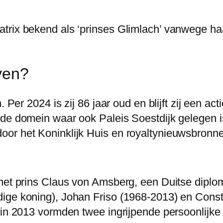
rix bekend als ‘prinses Glimlach’ vanwege haar 
even?
 Per 2024 is zij 86 jaar oud en blijft zij een acti
de domein waar ook Paleis Soestdijk gelegen is
or het Koninklijk Huis en royaltynieuwsbronn
 met prins Claus von Amsberg, een Duitse diplo
ige koning), Johan Friso (1968-2013) en Consta
 in 2013 vormden twee ingrijpende persoonlijke 