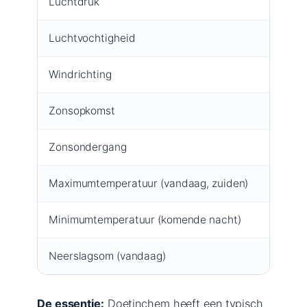
Luchtdruk
1010 
Luchtvochtigheid
90%
Windrichting
West, 
Zonsopkomst
08:38
Zonsondergang
16:48
Maximumtemperatuur (vandaag, zuiden)
23 °C
Minimumtemperatuur (komende nacht)
15 °C
Neerslagsom (vandaag)
0 mm
De essentie:
Doetinchem heeft een typisch