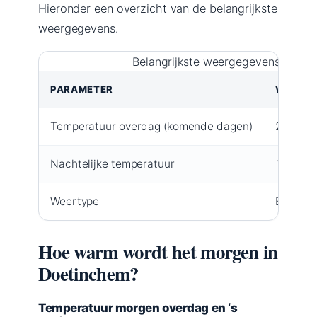
Hieronder een overzicht van de belangrijkste
weergegevens.
Belangrijkste weergegevens voor 
PARAMETER
WAARD
Temperatuur overdag (komende dagen)
26 °C
Nachtelijke temperatuur
16 °C
Weertype
Bewolkt
Hoe warm wordt het morgen in
Doetinchem?
Temperatuur morgen overdag en ‘s