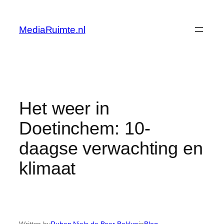
Skip
to
MediaRuimte.nl
content
Het weer in
Doetinchem: 10-
daagse verwachting en
klimaat
Written by
Ruben Niels de Boer Bakker
in
Blog