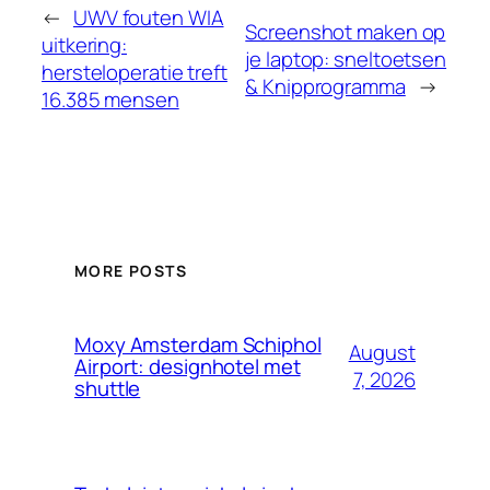
←
UWV fouten WIA
Screenshot maken op
uitkering:
je laptop: sneltoetsen
hersteloperatie treft
& Knipprogramma
→
16.385 mensen
MORE POSTS
Moxy Amsterdam Schiphol
August
Airport: designhotel met
7, 2026
shuttle