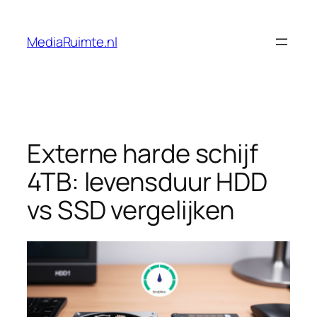
Skip
to
MediaRuimte.nl
content
Externe harde schijf
4TB: levensduur HDD
vs SSD vergelijken