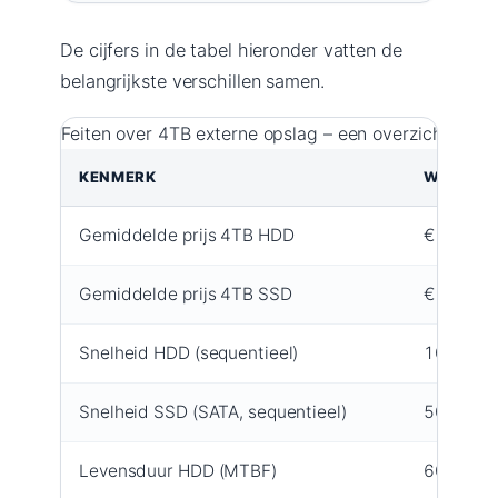
De cijfers in de tabel hieronder vatten de
belangrijkste verschillen samen.
Feiten over 4TB externe opslag – een overzicht van de
KENMERK
WAARDE
Gemiddelde prijs 4TB HDD
€ 90 – €
Gemiddelde prijs 4TB SSD
€ 200 – 
Snelheid HDD (sequentieel)
100–160
Snelheid SSD (SATA, sequentieel)
500–550
Levensduur HDD (MTBF)
600.000 