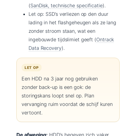
(
SanDisk, technische specificatie
).
Let op: SSD’s verliezen op den duur
lading in het flashgeheugen als ze lang
zonder stroom staan, wat een
ingebouwde tijdslimiet geeft (
Ontrack
Data Recovery
).
LET OP
Een HDD na 3 jaar nog gebruiken
zonder back-up is een gok: de
storingskans loopt snel op. Plan
vervanging ruim voordat de schijf kuren
vertoont.
De afweging:
HDD’s begeven zich vaker