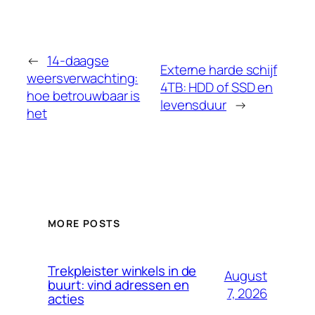
←
14-daagse
Externe harde schijf
weersverwachting:
4TB: HDD of SSD en
hoe betrouwbaar is
levensduur
→
het
MORE POSTS
Trekpleister winkels in de
August
buurt: vind adressen en
7, 2026
acties