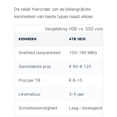
De tabel hieronder zet de belangrijkste
kenmerken van beide types naast elkaar.
Vergelijking HDD vs. SSD voor 4TB e
KENMERK
4TB HDD
Snelheid (sequentieel)
100–160 MB/s
Gemiddelde prijs
€ 90–€ 120
Prijs per TB
€ 8–15
Levensduur
3–5 jaar
Schokbestendigheid
Laag – bewegende delen